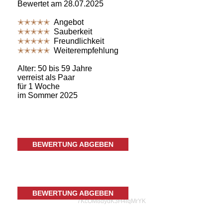
Bewertet am 28.07.2025
✭✭✭✭✭
Angebot
✭✭✭✭✭
Sauberkeit
✭✭✭✭✭
Freundlichkeit
✭✭✭✭✭
Weiterempfehlung
Alter: 50 bis 59 Jahre
verreist als Paar
für 1 Woche
im Sommer 2025
BEWERTUNG ABGEBEN
BEWERTUNG ABGEBEN
7KcOM8dydK3H4iqMrYK